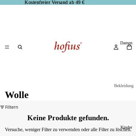
Kostenfreier Versand ab 49 €
Kostenfreier Versand ab 49 €
Damen
Bekleidung
Wolle
Blusen
Hosen
Filtern
Jacken
Keine Produkte gefunden.
Kleider
Kinder
Versuche, weniger Filter zu verwenden oder
alle Filter zu löschen
.
Pullover