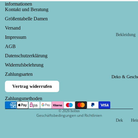
informationen
Kontakt und Beratung
Röcke
Größentabelle Damen
Ringelshirt
Versand
Shirts
Bekleidung
Impressum
Socken
Babys
AGB
Kleinkinde
Datenschutzerklärung
Accessoires
Widerrufsrecht
Widerrufsbelehrung
Kinder
Handtasch
Datenschutzerklärung
n
Zahlungsarten
Socken un
Deko & Gesch
AGB
Strumpfho
Mützen un
Vertrag widerrufen
Versand
n
Stirnbände
Impressum
Zahlungsmethoden
Mädchen
Schals und
Kontaktinformationen
Loops
Jungen
© 2026
hofius
Geschäftsbedingungen und Richtlinien
Schlüssela
Dek
He
Spielzeug
hänger
orati
und
on
Gar
Stulpen