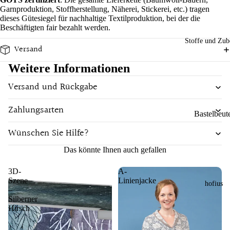
n
Garnproduktion, Stoffherstellung, Näherei, Stickerei, etc.) tragen
Spaß im
Sch
Tücher
dieses Gütesiegel für nachhaltige Textilproduktion, bei der die
Alltag
Ba
önes
Beschäftigten fair bezahlt werden.
bus
Decken un
Filz
Stoffe und Zub
Material
Versand
Ser
Tücher
dek
Bambus
iett
Weitere Informationen
orati
Küche und
n
French
on
Esstisch
Versand und Rückgabe
Terry
Ess
Wo
Unterwegs
n
Baumwoll
Zahlungsarten
hna
Bastelbeut
un
cces
Wolle
Marken
Tri
Wünschen Sie Hilfe?
Meterware
soir
ewers
Leinen
ken
es
Knöpfe
Das könnte Ihnen auch gefallen
Hust and
Shirt
Ge
Claire
3D-
A-
chi
Szene
Linienjacke
hofius
Marke
tüc
Pigeon
–
er
Silberner
Armor Lux
Sense
Hirsch
Organics
Doris &
Gesc
Dude