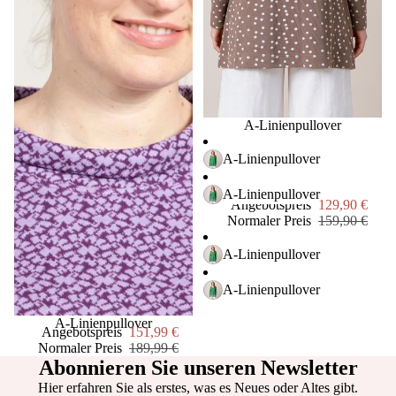
Dori
s &
Dud
e
Die
Sale
A-Linienpullover
Stadt
gärtn
A-Linienpullover
er
A-Linienpullover
Gry
Angebotspreis
129,90 €
Normaler Preis
159,90 €
&
Sif
A-Linienpullover
ewer
A-Linienpullover
s
Sale
A-Linienpullover
Livi
Angebotspreis
151,99 €
ngly
Normaler Preis
189,99 €
Abonnieren Sie unseren Newsletter
Mep
Hier erfahren Sie als erstes, was es Neues oder Altes gibt.