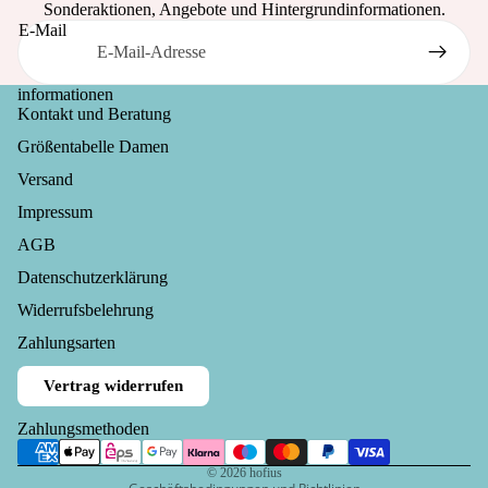
al
Sonderaktionen, Angebote und Hintergrundinformationen.
E-Mail
thou
ght
informationen
Kontakt und Beratung
Größentabelle Damen
Versand
Impressum
AGB
Datenschutzerklärung
Widerrufsrecht
Widerrufsbelehrung
Datenschutzerklärung
Zahlungsarten
AGB
Vertrag widerrufen
Versand
Impressum
Zahlungsmethoden
Kontaktinformationen
© 2026
hofius