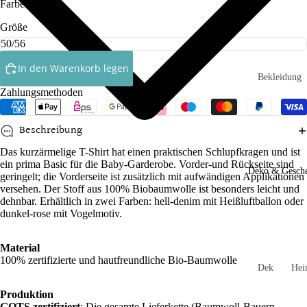
Farbe
rosa
Röcke
Größe
Ringelshirt
Shirts
In den Warenkorb legen
Bekleidung
Socken
Zahlungsmethoden
Babys
Kleinkinde
Accessoires
Beschreibung
Kinder
Handtasch
Das kurzärmelige T-Shirt hat einen praktischen Schlupfkragen und ist
ein prima Basic für die Baby-Garderobe. Vorder-und Rückseite sind
n
Socken un
Deko & Gesch
geringelt; die Vorderseite ist zusätzlich mit aufwändigen Applikationen
Strumpfho
Mützen un
versehen. Der Stoff aus 100% Biobaumwolle ist besonders leicht und
dehnbar. Erhältlich in zwei Farben: hell-denim mit Heißluftballon oder
n
Stirnbände
dunkel-rose mit Vogelmotiv.
Mädchen
Schals und
Loops
Jungen
Material
100% zertifizierte und hautfreundliche Bio-Baumwolle
Schlüssela
Dek
He
Spielzeug
hänger
orati
und
Produktion
on
Gar
Stulpen
GOTS zertifiziert
: Die gesamte Lieferkette (Baumwoll-Bauern,