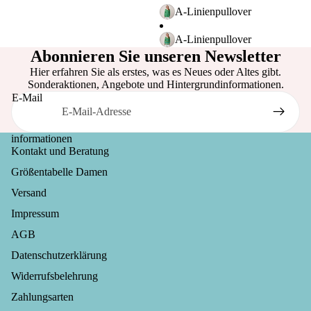
al
A-Linienpullover
thou
A-Linienpullover
ght
Abonnieren Sie unseren Newsletter
Hier erfahren Sie als erstes, was es Neues oder Altes gibt.
Sonderaktionen, Angebote und Hintergrundinformationen.
E-Mail
informationen
Kontakt und Beratung
Größentabelle Damen
Versand
Impressum
AGB
Datenschutzerklärung
Widerrufsrecht
Widerrufsbelehrung
Datenschutzerklärung
Zahlungsarten
AGB