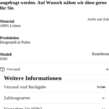
angefragt werden. Auf Wunsch nähen wir diese gerne
n
Spaß im
Sch
für Sie.
Tücher
Alltag
Ba
önes
bus
Decken un
Filz
Stoffe und Zub
Material
Material
Ser
Tücher
dek
100% Leinen
Bambus
iett
orati
Küche und
n
French
on
Esstisch
Produktion
Hergestellt in Polen
Terry
Ess
Wo
Unterwegs
n
Baumwoll
hna
Bastelbeut
Modell
un
cces
Wolle
Marken
0301
Tri
Meterware
soir
ewers
Leinen
ken
Versand
es
Knöpfe
Hust and
Shirt
Ge
Weitere Informationen
Claire
chi
Versand und Rückgabe
hofius
Marke
tüc
Pigeon
er
Armor Lux
Sense
Zahlungsarten
Organics
Doris &
Gesc
Dude