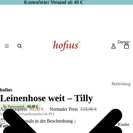
Kostenfreier Versand ab 49 €
Kostenfreier Versand ab 49 €
Damen
Bekleidung
hofius
Blusen
Leinenhose weit – Tilly
Hosen
Ihr Preisvorteil:
-60,00 €
Angebotspreis
99,90 €
Normaler Preis
159,90 €
Jacken
inkl. MwSt, Versandkostenfrei ab 49 €
Weitere Details in der
Beschreibung
↓
Kleider
Kinder
Farbe
Pullover