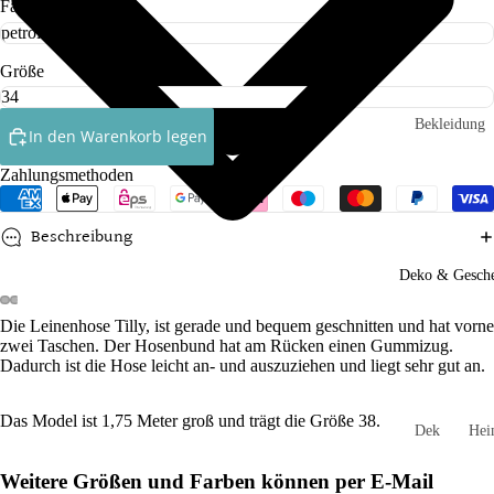
Farbe
Röcke
Größe
Ringelshirt
Shirts
Bekleidung
In den Warenkorb legen
Socken
Babys
Zahlungsmethoden
Kleinkinde
Accessoires
Kinder
Beschreibung
Handtasch
n
Socken un
Deko & Gesch
Strumpfho
Mützen un
n
Die Leinenhose Tilly, ist gerade und bequem geschnitten und hat vorne
Stirnbände
zwei Taschen.
Der Hosenbund hat am Rücken einen Gummizug.
Mädchen
Schals und
Dadurch ist die Hose leicht an- und auszuziehen und liegt sehr gut an.
Loops
Jungen
Das Model ist 1,75 Meter groß und trägt die Größe 38.
Schlüssela
Dek
He
Spielzeug
hänger
orati
und
Weitere Größen und Farben können per E-Mail
on
Gar
Stulpen