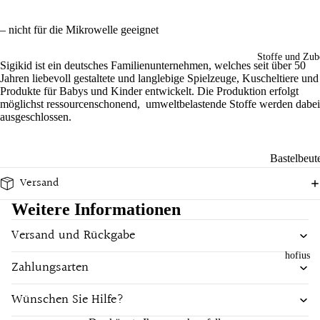
n
Spaß im
Sch
Tücher
Alltag
– nicht für die Mikrowelle geeignet
Ba
önes
bus
Decken un
Filz
Stoffe und Zub
Material
Sigikid ist ein deutsches Familienunternehmen, welches seit über 50
Ser
Tücher
dek
Jahren liebevoll gestaltete und langlebige Spielzeuge, Kuscheltiere und
Bambus
iett
Produkte für Babys und Kinder entwickelt. Die Produktion erfolgt
orati
Küche und
n
möglichst ressourcenschonend, umweltbelastende Stoffe werden dabei
French
on
Esstisch
ausgeschlossen.
Terry
Ess
Wo
Unterwegs
n
Baumwoll
hna
Bastelbeut
un
cces
Wolle
Marken
Tri
Versand
Meterware
soir
ewers
Leinen
ken
es
Knöpfe
Weitere Informationen
Hust and
Shirt
Ge
Versand und Rückgabe
Claire
chi
hofius
Marke
tüc
Pigeon
Zahlungsarten
er
Armor Lux
Sense
Wünschen Sie Hilfe?
Organics
Doris &
Gesc
Dude