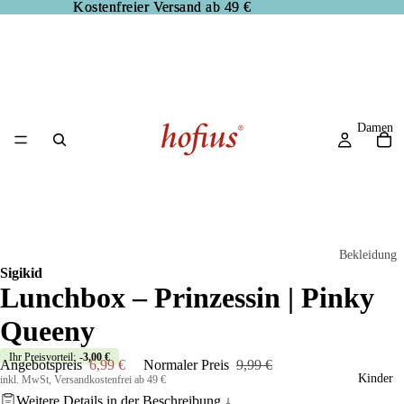
Kostenfreier Versand ab 49 €
Kostenfreier Versand ab 49 €
Damen
Bekleidung
Sigikid
Blusen
Lunchbox – Prinzessin | Pinky
Hosen
Queeny
Jacken
Ihr Preisvorteil:
-3,00 €
Angebotspreis
6,99 €
Normaler Preis
9,99 €
Kleider
Kinder
inkl. MwSt, Versandkostenfrei ab 49 €
Weitere Details in der
Beschreibung
↓
Pullover