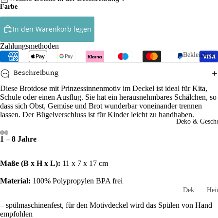
Farbe
Röcke
In den Warenkorb legen
Ringelshirt
Zahlungsmethoden
Shirts
Bekleidung
Socken
Babys
Beschreibung
Kleinkinde
Diese Brotdose mit Prinzessinnenmotiv im Deckel ist ideal für Kita,
Accessoires
Schule oder einen Ausflug. Sie hat ein herausnehmbares Schälchen, so
Kinder
Handtasch
dass sich Obst, Gemüse und Brot wunderbar voneinander trennen
lassen. Der Bügelverschluss ist für Kinder leicht zu handhaben.
n
Socken un
Deko & Gesch
Strumpfho
Mützen un
1 – 8 Jahre
n
Stirnbände
Mädchen
Schals und
Maße (
B x H x L):
11 x 7 x 17 cm
Loops
Jungen
Material:
100% Polypropylen BPA frei
Schlüssela
Dek
He
Spielzeug
hänger
orati
und
– spülmaschinenfest, für den Motivdeckel wird das Spülen von Hand
on
Gar
empfohlen
Stulpen