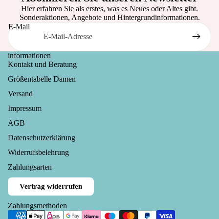
al
Hier erfahren Sie als erstes, was es Neues oder Altes gibt.
thou
Sonderaktionen, Angebote und Hintergrundinformationen.
E-Mail
ght
informationen
Kontakt und Beratung
Größentabelle Damen
Versand
Impressum
AGB
Datenschutzerklärung
Widerrufsrecht
Widerrufsbelehrung
Datenschutzerklärung
Zahlungsarten
AGB
Vertrag widerrufen
Versand
Impressum
Zahlungsmethoden
Kontaktinformationen