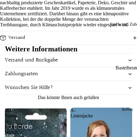
nachhaltig produzierte Geschenkartikel, Papeterie, Deko, Geschirr und
n
Spaß im
Sch
Kaffeebecher etabliert. Im Jahr
2019 wurde es als klimaneutrales
Tücher
Alltag
Ba
Unternehmen zertifiziert. Darüber hinaus gibt es eine klimapositive
önes
Kollektion, bei der die doppelte Menge der verursachten
bus
Decken un
Filz
Treibhausgase, durch Klimaschutzprojekte wieder eingespart wird.
Stoffe und Zub
Material
Ser
Tücher
dek
Bambus
iett
Versand
orati
Küche und
n
French
on
Esstisch
Weitere Informationen
Terry
Ess
Wo
Unterwegs
Versand und Rückgabe
n
Baumwoll
hna
Bastelbeut
un
Zahlungsarten
cces
Wolle
Marken
Tri
Meterware
soir
ewers
Leinen
ken
Wünschen Sie Hilfe?
es
Knöpfe
Hust and
Shirt
Ge
Das könnte Ihnen auch gefallen
Claire
chi
hofius
Marke
tüc
3D-
A-
Pigeon
Szene
Linienjacke
er
Armor Lux
Sense
–
Silberner
Organics
Doris &
Hirsch
Gesc
Dude