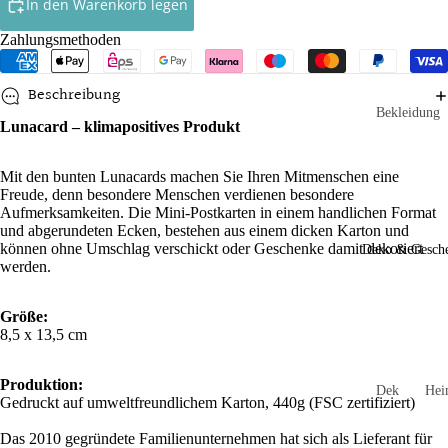
In den Warenkorb legen
Röcke
Zahlungsmethoden
Ringelshirt
Beschreibung
Shirts
Bekleidung
Lunacard – klimapositives Produkt
Socken
Babys
Mit den bunten Lunacards machen Sie Ihren Mitmenschen eine
Kleinkinde
Accessoires
Freude, denn besondere Menschen verdienen besondere
Kinder
Aufmerksamkeiten. Die Mini-Postkarten in einem handlichen Format
Handtasch
und abgerundeten Ecken, bestehen aus einem dicken Karton und
n
Socken un
können ohne Umschlag verschickt oder Geschenke damit dekoriert
Deko & Gesch
werden.
Strumpfho
Mützen un
n
Stirnbände
Größe:
Mädchen
Schals und
8,5 x 13,5 cm
Loops
Jungen
Produktion:
Schlüssela
Dek
He
Gedruckt auf umweltfreundlichem Karton, 440g (FSC zertifiziert)
Spielzeug
hänger
orati
und
on
Gar
Das 2010 gegründete Familienunternehmen hat sich als Lieferant für
Stulpen