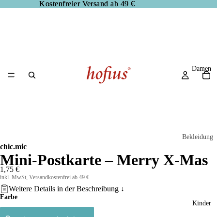
Kostenfreier Versand ab 49 €
Kostenfreier Versand ab 49 €
Damen
Bekleidung
chic.mic
Blusen
Mini-Postkarte – Merry X-Mas
Hosen
1,75 €
inkl. MwSt, Versandkostenfrei ab 49 €
Jacken
Weitere Details in der
Beschreibung
↓
Farbe
Kleider
Kinder
Pullover