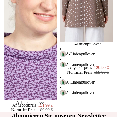
Dori
s &
Dud
e
Die
Stadt
gärtn
Sale
A-Linienpullover
er
A-Linienpullover
Gry
A-Linienpullover
&
Angebotspreis
129,90 €
Sif
Normaler Preis
159,90 €
ewer
A-Linienpullover
s
A-Linienpullover
Livi
ngly
Sale
A-Linienpullover
Angebotspreis
151,99 €
Normaler Preis
189,99 €
Mep
Abonnieren Sie unseren Newsletter