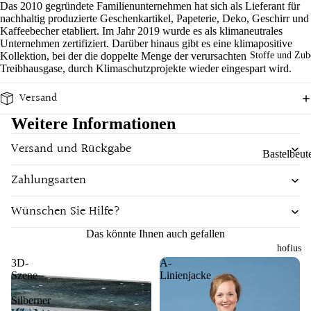
Das 2010 gegründete Familienunternehmen hat sich als Lieferant für
n
Spaß im
Sch
nachhaltig produzierte Geschenkartikel, Papeterie, Deko, Geschirr und
Tücher
Alltag
Ba
Kaffeebecher etabliert. Im Jahr
2019 wurde es als klimaneutrales
önes
Unternehmen zertifiziert. Darüber hinaus gibt es eine klimapositive
bus
Decken un
Filz
Kollektion, bei der die doppelte Menge der verursachten
Stoffe und Zub
Material
Ser
Tücher
Treibhausgase, durch Klimaschutzprojekte wieder eingespart wird.
dek
Bambus
iett
orati
Küche und
Versand
n
French
on
Esstisch
Weitere Informationen
Terry
Ess
Wo
Unterwegs
n
Baumwoll
Versand und Rückgabe
hna
Bastelbeut
un
cces
Wolle
Marken
Tri
Zahlungsarten
Meterware
soir
ewers
Leinen
ken
es
Knöpfe
Wünschen Sie Hilfe?
Hust and
Shirt
Ge
Claire
chi
Das könnte Ihnen auch gefallen
hofius
Marke
tüc
Pigeon
3D-
A-
er
Armor Lux
Sense
Szene
Linienjacke
–
Organics
Doris &
Silberner
Gesc
Dude