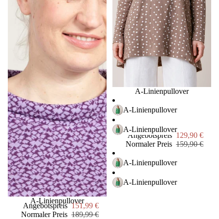
Dori
s &
Dud
e
Die
Stadt
gärtn
Sale
A-Linienpullover
er
A-Linienpullover
Gry
&
A-Linienpullover
Sif
Angebotspreis
129,90 €
Normaler Preis
159,90 €
ewer
A-Linienpullover
s
Livi
A-Linienpullover
ngly
Sale
A-Linienpullover
Angebotspreis
151,99 €
Mep
Normaler Preis
189,99 €