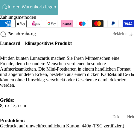
In den Warenkorb legen
Röcke
Zahlungsmethoden
Ringelshirt
Shirts
Beschreibung
Bekleidung
Socken
Lunacard – klimapositives Produkt
Babys
Kleinkinde
Accessoires
Mit den bunten Lunacards machen Sie Ihren Mitmenschen eine
Kinder
Freude, denn besondere Menschen verdienen besondere
Handtasch
Aufmerksamkeiten. Die Mini-Postkarten in einem handlichen Format
n
Socken un
und abgerundeten Ecken, bestehen aus einem dicken Karton und
Deko & Gesch
können ohne Umschlag verschickt oder Geschenke damit dekoriert
Strumpfho
Mützen un
werden.
n
Stirnbände
Mädchen
Schals und
Größe:
8,5 x 13,5 cm
Loops
Jungen
Schlüssela
Dek
He
Produktion:
Spielzeug
hänger
orati
und
Gedruckt auf umweltfreundlichem Karton, 440g (FSC zertifiziert)
on
Gar
Stulpen