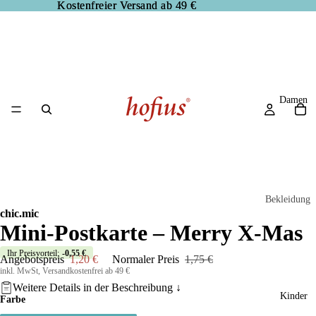
Kostenfreier Versand ab 49 €
Kostenfreier Versand ab 49 €
Damen
Bekleidung
chic.mic
Blusen
Mini-Postkarte – Merry X-Mas
Hosen
Ihr Preisvorteil:
-0,55 €
Angebotspreis
1,20 €
Normaler Preis
1,75 €
Jacken
inkl. MwSt, Versandkostenfrei ab 49 €
Weitere Details in der
Beschreibung
↓
Kleider
Kinder
Farbe
Pullover