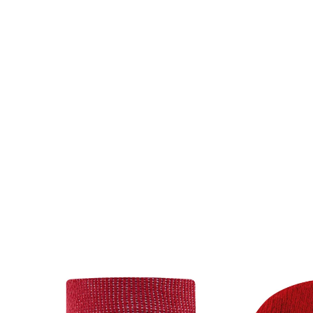
Shirt
Marke
Armor Lux
Doris & Dude
ewers
Fox's
hofius
Keecie
thought