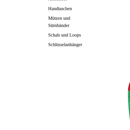
Handtaschen
Mützen und
Stirnbänder
Schals und Loops
Schlüsselanhänger
Stulpen
Tücher
Material
Bambus
French Terry
Baumwolle
Wolle
Leinen