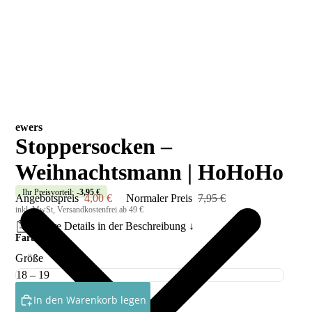
ewers
Stoppersocken –
Weihnachtsmann | HoHoHo
Ihr Preisvorteil:
-3,95 €
Angebotspreis
4,00 €
Normaler Preis
7,95 €
inkl. MwSt, Versandkostenfrei ab 49 €
Weitere Details in der
Beschreibung
↓
Farbe
Größe
In den Warenkorb legen