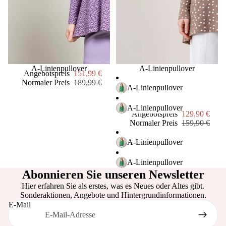
Dori
s &
Dud
e
Die
Sale
A-Linienpullover
Sale
A-Linienpullover
Stadt
Angebotspreis
151,99 €
Normaler Preis
189,99 €
gärtn
A-Linienpullover
er
A-Linienpullover
Angebotspreis
129,90 €
Gry
Normaler Preis
159,90 €
&
Sif
A-Linienpullover
ewer
A-Linienpullover
s
Abonnieren Sie unseren Newsletter
Livi
Hier erfahren Sie als erstes, was es Neues oder Altes gibt.
Sonderaktionen, Angebote und Hintergrundinformationen.
ngly
E-Mail
Mep