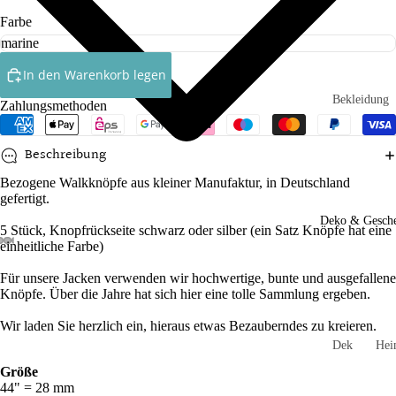
Farbe
Röcke
Ringelshirt
In den Warenkorb legen
Shirts
Bekleidung
Zahlungsmethoden
Socken
Babys
Beschreibung
Kleinkinde
Accessoires
Bezogene Walkknöpfe aus kleiner Manufaktur, in Deutschland
Kinder
Handtasch
gefertigt.
n
Socken un
Deko & Gesch
5 Stück,
Knopfrückseite schwarz oder silber (ein Satz Knöpfe hat eine
Strumpfho
Mützen un
einheitliche Farbe)
n
Stirnbände
Für unsere Jacken verwenden wir hochwertige, bunte und ausgefallene
Mädchen
Schals und
Knöpfe. Über die Jahre hat sich hier eine tolle Sammlung ergeben.
Loops
Jungen
Wir laden Sie herzlich ein, hieraus etwas Bezauberndes zu kreieren.
Schlüssela
Dek
He
Spielzeug
hänger
orati
und
Größe
on
Gar
44" = 28 mm
Stulpen