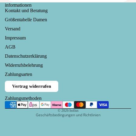
al
informationen
Kontakt und Beratung
thou
ght
Größentabelle Damen
Versand
Impressum
AGB
Datenschutzerklärung
Widerrufsrecht
Widerrufsbelehrung
Datenschutzerklärung
Zahlungsarten
AGB
Vertrag widerrufen
Versand
Impressum
Zahlungsmethoden
Kontaktinformationen
© 2026
hofius
Geschäftsbedingungen und Richtlinien